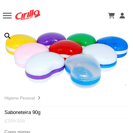
Higiene Pessoal
Saboneteira 90g
(CDDV-024)
Cores mistas