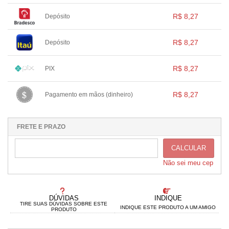
1x sem juros de R$ 8,27
.
.
.
.
.
R$ 8,27
Depósito
.
.
.
.
.
.
1x sem juros de R$ 8,27
.
.
.
.
.
R$ 8,27
Depósito
.
.
.
.
.
.
1x sem juros de R$ 8,27
.
.
.
.
.
R$ 8,27
PIX
.
.
.
.
.
.
1x sem juros de R$ 8,27
.
.
.
.
.
R$ 8,27
Pagamento em mãos (dinheiro)
.
.
.
.
.
.
1x sem juros de R$ 8,27
.
.
.
.
.
.
.
.
.
.
.
FRETE E PRAZO
CALCULAR
Não sei meu cep
DÚVIDAS
INDIQUE
TIRE SUAS DÚVIDAS SOBRE ESTE
INDIQUE ESTE PRODUTO A UM AMIGO
PRODUTO