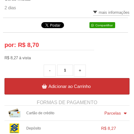
2 dias
mais informações
Compartilhar
por: R$
8,70
R$ 8,27 à vista
-
+
Adicionar ao Carrinho
FORMAS DE PAGAMENTO
Parcelas
Cartão de crédito
1x sem juros de R$ 8,70
.
.
.
.
.
R$ 8,27
Depósito
.
.
.
.
.
.